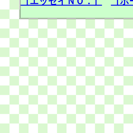
［エッセイＮＯ．］
［ホ