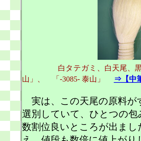
白タテガミ、白天尾、黒天
山」、 「-3085- 泰山」
⇒【中
実は、この天尾の原料が
選別していて、ひとつの包
数割位良いところが出まし
え、値段も数倍に値上がり