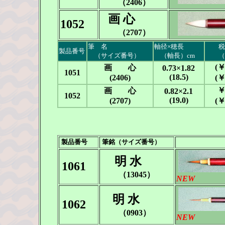
（2406）
画 心
1052
（2707）
筆 名
軸径×穂長
税
製品番号
（サイズ番号）
-
（軸長）cm
（税
(￥
画 心
0.73×1.82
1051
(18.5)
(2406)
(￥
￥
画 心
0.82×2.1
1052
(19.0)
(2707)
(￥
製品番号
筆銘（サイズ番号）
明 水
1061
（13045）
NEW
明 水
1062
（0903）
NEW