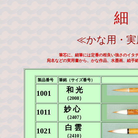
≪かな用・実
筆芯に、細筆には定番の程良い強さのイタ
宛名などの実用書から、かな作品、水墨画、絵手
製品番号
筆銘（サイズ番号）
和 光
1001
（2008）
妙 心
1011
（2407）
白 雲
1021
（2410）