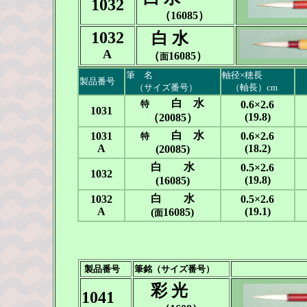
1032
（16085）
1032
白 水
A
（
16085）
面
筆 名
軸径×穂長
製品番号
-
（サイズ番号）
---
（軸長）cm
白 水
特
0.6×2.6
1031
(19.8)
（20085）
白 水
1031
0.6×2.6
特
A
(18.2)
(20085)
白 水
0.5×2.6
1032
(19.8)
(16085)
白 水
1032
0.5×2.6
A
(19.1)
(
16085)
面
製品番号
筆銘（サイズ番号）
彩 光
1041