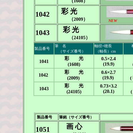
（1608）
彩 光
1042
（2009）
NEW
彩 光
1043
（24105）
筆 名
軸径×穂長
税
製品番号
-
（サイズ番号）
---
-
（軸長）cm
（
彩 光
0.5×2.4
1041
(19.9)
(1608)
彩 光
0.6×2.7
1042
(19.9)
(2009)
(
彩 光
0.73×3.2
1043
(20.1)
(24105)
(
製品番号
筆銘（サイズ番号）
画 心
1051