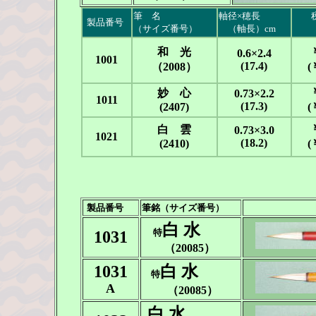
筆 名
軸径×穂長
税
製品番号
-
（サイズ番号）
--
（軸長）cm
（
和 光
0.6×2.4
1001
(17.4)
（2008）
(
妙 心
0.73×2.2
1011
(17.3)
(2407)
(
白 雲
0.73×3.0
1021
(18.2)
(2410)
(
製品番号
筆銘（サイズ番号）
白 水
特
1031
（20085）
1031
白 水
特
A
（20085）
白 水