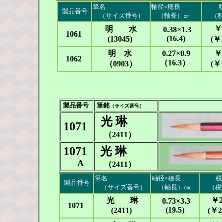
筆名
軸径×穂長
製品番号
（サイズ番号）
（軸長）㎝
（
￥1
明 水
0.38×1.3
1061
(16.4)
(13045)
(￥1
明 水
0.27×0.9
￥1
1062
（16.3）
（0903）
(￥
製品番号
筆銘
（サイズ番号）
光 琳
1071
（2411）
1071
光 琳
A
（2411）
筆名
軸径×穂長
税
製品番号
（サイズ番号）
（軸長）㎝
（税
￥2
光 琳
0.73×3.3
1071
(19.5)
(2411)
(￥2