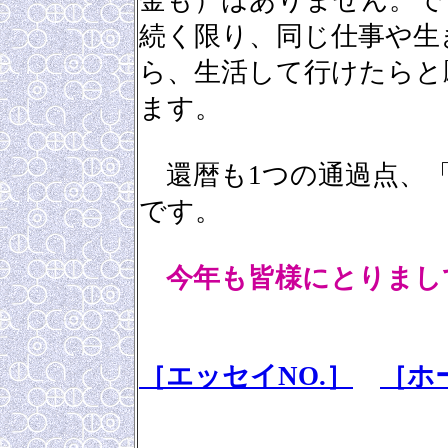
金も）はありません。で
続く限り、同じ仕事や生
ら、生活して行けたらと
ます。
還暦も1つの通過点、「
です。
今年も皆様にとりまし
［エッセイNO.］
［ホ