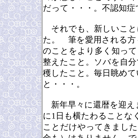
だって・・・。不認知症
それでも、新しいこと
た。 筆を愛用される方
のことをより多く知って
整えたこと。ソバを自分
穫したこと。毎日眺めて
と・・・。
新年早々に還暦を迎え
に1日も横たわることな
ことだけやってきました