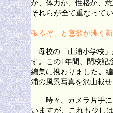
か、体力か、性格か、意
それらが全て重な
（今年
張るぞ、と意欲が沸く新
母校の「山浦小学校」が
す。この1年間、閉校記
編集に携わりました。編
浦の風景写真を沢山載せ
時々、カメラ片手に出
いますが、これも少し