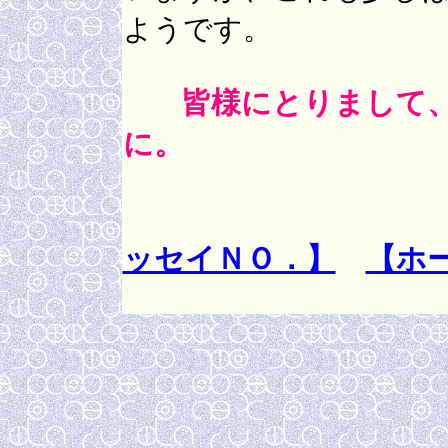
ようです。
皆様にとりまして
に。
御堂
ッセイＮＯ．】
【ホ