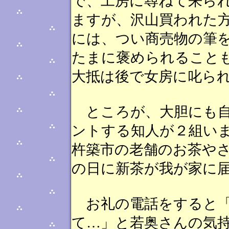
で、工房に尋ねて来ら
ますが、沢山買われた
には、つい商売物の筆
たまに褒められること
大抵は後で女房に叱ら
ところが、大胆にも自
ントする知人が２組い
杵築市の老舗のお茶や
の日に新茶が我が家に
お礼の電話をすると「
て…」と若奥さんの気