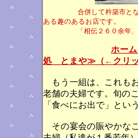
合併して杵築市と
ある趣のあるお店です。
「相伝２６０余年、伝統
ホーム
処 とまや≫（←クリ
もう一組は、これもお
老舗の夫婦です。旬の
「食べにお出で」とい
その宴会の賑やかなこ
夫婦（私達が１番若年