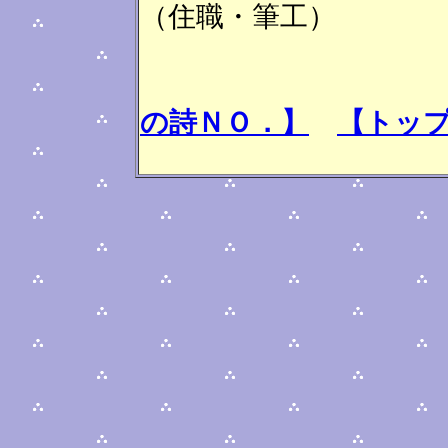
（住職・筆工）
の詩ＮＯ．】
【トッ