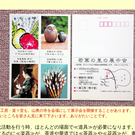
筆工房・楽々堂も、山奥の寺を会場にして展示会を開催することがあります。
を皆さん見に来て下さいます。ありがたいことです。
活動を行う時、ほとんどの場面で≪道具≫が必要になります
するのに≪楽器≫が、茶道や華道では≪茶器≫や≪花器≫が、