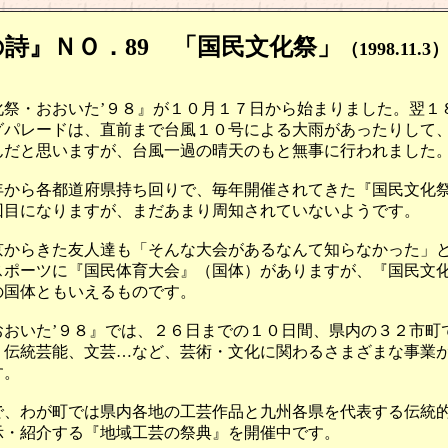
詩』ＮＯ．89 「国民文化祭」
（1998.11.3
祭・おおいた’９８』が１０月１７日から始まりました。翌１
グパレードは、直前まで台風１０号による大雨があったりして
んだと思いますが、台風一過の晴天のもと無事に行われました
から各都道府県持ち回りで、毎年開催されてきた『国民文化
回目になりますが、まだあまり周知されていないようです。
からきた友人達も「そんな大会があるなんて知らなかった」
スポーツに『国民体育大会』（国体）がありますが、『国民文
の国体ともいえるものです。
おいた’９８』では、２６日までの１０日間、県内の３２市町
、伝統芸能、文芸…など、芸術・文化に関わるさまざまな事業
す。
、わが町では県内各地の工芸作品と九州各県を代表する伝統
示・紹介する『地域工芸の祭典』を開催中です。