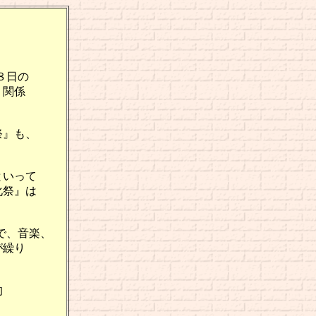
）
８日の
、関係
。
祭』も、
といって
化祭』は
で、音楽、
が繰り
的