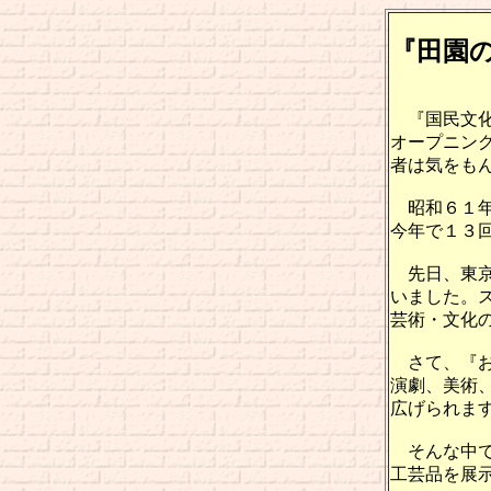
『田園の
『国民文化
オープニン
者は気をも
昭和６１年
今年で１３
先日、東京
いました。
芸術・文化
さて、『お
演劇、美術
広げられま
そんな中で
工芸品を展