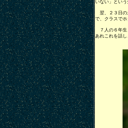
いない」という
翌、２３日の土
で、クラスでホ
７人の６年生と
あれこれを話し