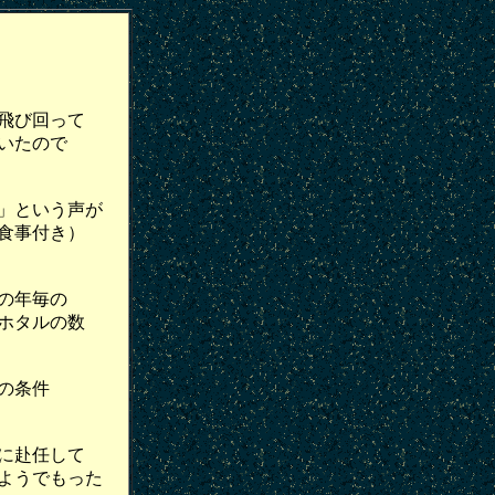
飛び回って
いたので
」という声が
食事付き）
の年毎の
ホタルの数
の条件
に赴任して
ようでもった