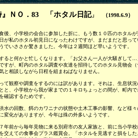
』ＮＯ．83 「ホタル日記
」 （1998.6.9）
後、小学校の会合に参加した折に、もう数１０匹のホタルが
日が私のホタル初見日になったわけですが、まだまだと思って
うでいささか驚きました。今年は２週間ほど早いようです。
ると何かと忙しくなります。「お父さん一人が大騒ぎして…
ですが、町内のホタル調査や友達を招待してのホタル見物会（
気と相談しながら日程を組まねばなりません。
て観察や調査をするのには訳があります。それは、生息状況
とと、小学校から我が家までの１キロちょっとの間が、町内で
を確認するためです。
洪水の回数、餌のカワニナの状態や土木工事の影響、など様々
に変化がありますが、今年は殊の外多いようです。
年前から毎年見物に来る別府市の友人家族と、前に当小学校
を交えての食事会プラス鑑賞会。「ホタルを見逃すと損をした