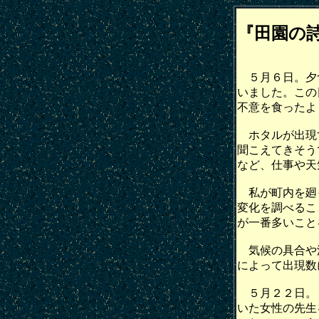
『田園の詩
５月６日。夕食
いました。この
不意を食ったよ
ホタルが出現す
聞こえてきそう
など、仕事や天
私が町内を廻っ
変化を調べるこ
が一番多いこと
気候の具合や
によって出現数
５月２２日。７
いた女性の先生