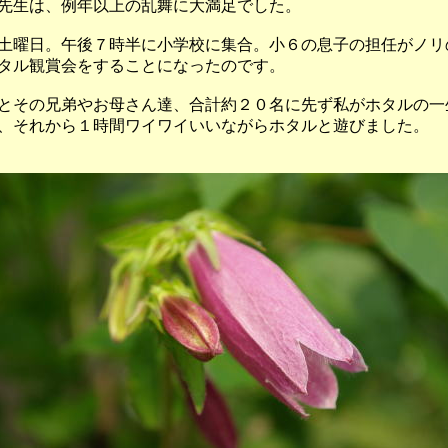
先生は、例年以上の乱舞に大満足でした。
曜日。午後７時半に小学校に集合。小６の息子の担任がノリ
タル観賞会をすることになったのです。
その兄弟やお母さん達、合計約２０名に先ず私がホタルの一
、それから１時間ワイワイいいながらホタルと遊びました。