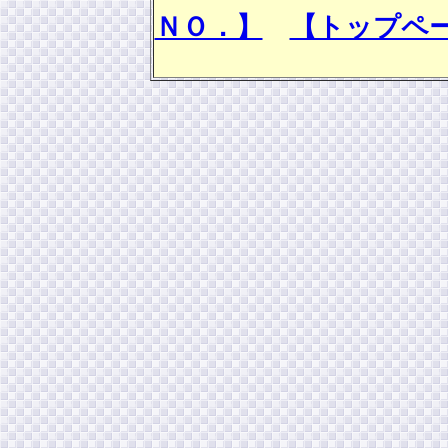
ＮＯ．】
【トップペ