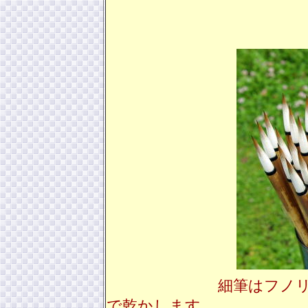
細筆はフノ
で乾かします。