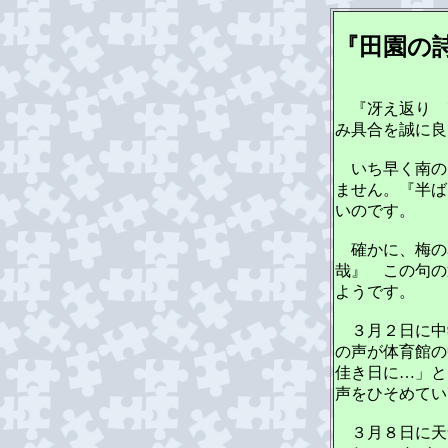
『田園の詩
『冴え返り 
み具合を誠に良
いち早く南の
ません。『半ば
いのです。
確かに、梅の
哉』 この句の
ようです。
３月２日に中
の声が体育館の
佳き日に…」と
声をひそめてい
３月８日に天