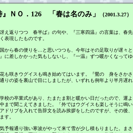
』ＮＯ．126 「春は名のみ」
（2001.3.27）
冴え返りつつ 春半ば』の句や、『三寒四温』の言葉は、春先
く表現したものです。
国から春の便りを…と思いつつも、今年はその足取りが遅々と
』に差しかかった気もしないし、『一温』ずつ暖かくなってゆ
花も咲きウグイスも鳴き始めてはいます。『鶯の 身をさかさ
通りの姿を裏山で目にしましたが、いずれも例年より半月遅れ
学校の卒業式があり、たまたま割と暖かい日だったので、運よ
中まで聞こえてきました。「外ではウグイスも楽しそうに鳴い
アドリブを入れて告辞文を読み挨拶をしたのですが、その後、
ます。
気予報通り強い寒波がやって来て雪が少し積もりました。まさ