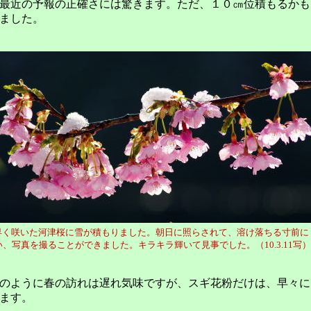
最近の予報の正確さには驚きます。ただ、１０㎝位積もるかも
ました。
く咲いた河津桜に雪が積もりました。朝日に照らされて、溶け落ちる寸前に
撮ることができました。キラキラ輝いて見事でした。（10.3.11写）
のように春の訪れは遅れ気味ですが、スギ花粉だけは、早々に
ます。