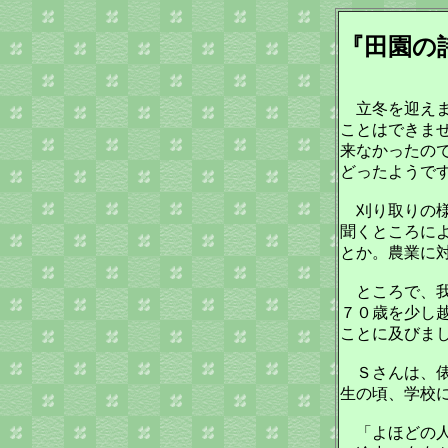
『田園の
立冬を迎えま
ことはできま
来なかったの
どったようで
刈り取りの様
聞くところに
とか。農業に
ところで、我
７０歳を少し
ことに及びま
Ｓさんは、俵
生の頃、学校
「よほどの人