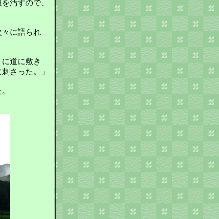
服を汚すので、
次々に語られ
うに道に敷き
に刺さった。」
た。