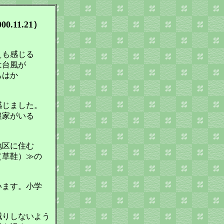
00.11.21）
えも感じる
は台風が
もはか
感じました。
農家がいる
地区に住む
（草鞋）≫の
います。小学
減りしないよう