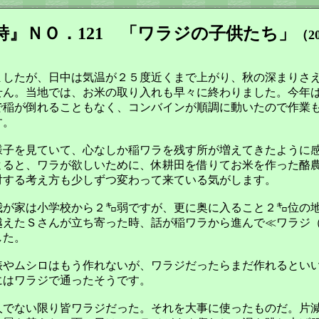
詩』ＮＯ．121 「ワラジの子供たち」
（20
したが、日中は気温が２５度近くまで上がり、秋の深まりさ
せん。当地では、お米の取り入れも早々に終わりました。今年
で稲が倒れることもなく、コンバインが順調に動いたので作業
す。
子を見ていて、心なしか稲ワラを残す所が増えてきたように
よると、ワラが欲しいために、休耕田を借りてお米を作った酪
対する考え方も少しずつ変わって来ている気がします。
が家は小学校から２㌔弱ですが、更に奥に入ること２㌔位の
越えたＳさんが立ち寄った時、話が稲ワラから進んで≪ワラジ
した。
やムシロはもう作れないが、ワラジだったらまだ作れるとい
にはワラジで通ったそうです。
でない限り皆ワラジだった。それを大事に使ったものだ。片