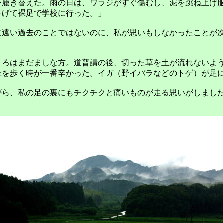
を履き替えた。雨の日は、ワラジがすぐ傷むし、泥を跳ね上げ
下げて裸足で学校に行った。」
遠い過去のことではないのに、私が思いもしなかったことが
ろはまだましな方。道普請の後、切った草を土が流れないよ
上を歩く時が一番辛かった。イガ（野イバラなどのトゲ）が足
ら、私の足の裏にもチクチクと痛いものが走る思いがしまし