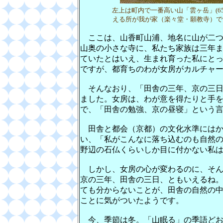
左上は町内で一番高い山「雲ヶ岳」(6
える所が我が家（楽々堂・願教寺）です。 (
ここは、山香町山浦、地名に山が二つ
山奥の小さな寺に、私たち家族は三年ま
ていたとはいえ、生まれ育った私にと
ですが、都育ちのわが女房がカルチャ
そんなおり、「田舎の三年、京の三日
ました。女房は、わが意を得たりと手
で、「田舎の勉強、京の昼寝」という
田舎と都会（京都）の文化水準にはか
い、「私がこんなに落ち込むのも自然
野辺の石仏くらいしか目に付かない私
しかし、女房の心が変わるのに、そん
京の三年、田舎の三日、ともいえるね
ても分からないことが、田舎の自然の
ことに気がついたようです。
今、季節は冬。「山眠る」の季語どお